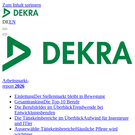
Zum Inhalt springen
DE
EN
Arbeitsmarkt-
report
2026
Einleitung
Der Stellenmarkt bleibt in Bewegung
Gesamtranking
Die Top-10 Berufe
Die Berufsfelder im Überblick
Trendwende bei
Entwicklungsberufen
Die Tätigkeitsbereiche im Überblick
Aufwind für Ingenieure
und ITler
Ausgewählte Tätigkeitsbereiche
Häusliche Pflege wird
wichtiger