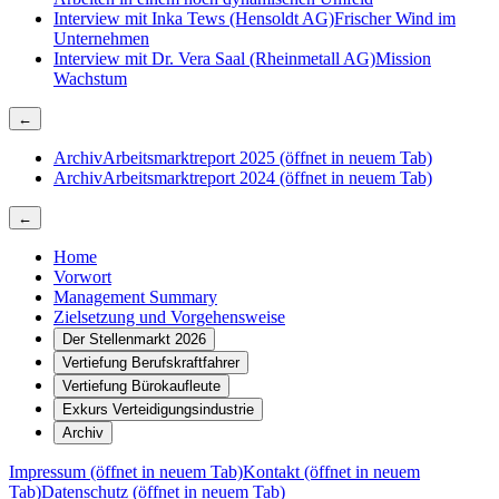
Interview mit Inka Tews (Hensoldt AG)
Frischer Wind im
Unternehmen
Interview mit Dr. Vera Saal (Rheinmetall AG)
Mission
Wachstum
←
Archiv
Arbeitsmarktreport 2025
(öffnet in neuem Tab)
Archiv
Arbeitsmarktreport 2024
(öffnet in neuem Tab)
←
Home
Vorwort
Management Summary
Zielsetzung und Vorgehensweise
Der Stellenmarkt 2026
Vertiefung Berufskraftfahrer
Vertiefung Bürokaufleute
Exkurs Verteidigungsindustrie
Archiv
Impressum
(öffnet in neuem Tab)
Kontakt
(öffnet in neuem
Tab)
Datenschutz
(öffnet in neuem Tab)