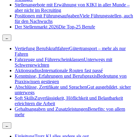
Stellenangebote mit Erwähnung von KI
KI in aller Munde –
aber nicht im Recruiting
Positionen mit Führungsaufgaben
Viele Führungsstellen, auch
für den Nachwuchs
Der Stellenmarkt 2026
Die Top-25 Berufe
←
Vertiefung Berufskraftfahrer
Gütertransport – mehr als nur
Fahren
Fahrzeuge und Führerscheinklassen
Unterwegs mit
Schwergewichten
Aktionsradius
Internationale Routen fast passé
Kenntnisse, Erfahrungen und Berufspraxis
Bedeutung von
Praxiswissen gestiegen
Abschlüsse, Zertifikate und Sprachen
Gut ausgebildet, sicher
unterwegs
Soft Skills
Zuverlässigkeit, Höflichkeit und Belastbarkeit
erleichtern die Arbeit
Gehaltsangaben und Zusatzleistungen
Benefits: von allem
mehr
←
Einleitung
Trotz KI alles andere als out