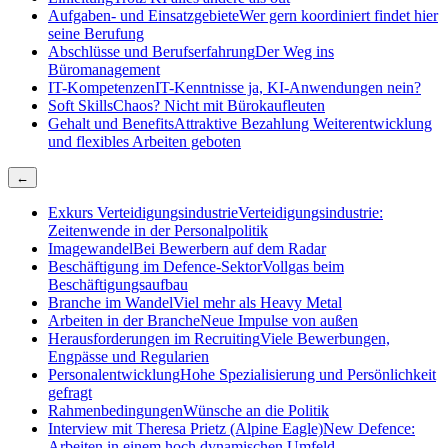
Aufgaben- und Einsatzgebiete
Wer gern koordiniert findet hier
seine Berufung
Abschlüsse und Berufserfahrung
Der Weg ins
Büromanagement
IT-Kompetenzen
IT-Kenntnisse ja, KI-Anwendungen nein?
Soft Skills
Chaos? Nicht mit Bürokaufleuten
Gehalt und Benefits
Attraktive Bezahlung Weiterentwicklung
und flexibles Arbeiten geboten
←
Exkurs Verteidigungsindustrie
Verteidigungsindustrie:
Zeitenwende in der Personalpolitik
Imagewandel
Bei Bewerbern auf dem Radar
Beschäftigung im Defence-Sektor
Vollgas beim
Beschäftigungsaufbau
Branche im Wandel
Viel mehr als Heavy Metal
Arbeiten in der Branche
Neue Impulse von außen
Herausforderungen im Recruiting
Viele Bewerbungen,
Engpässe und Regularien
Personalentwicklung
Hohe Spezialisierung und Persönlichkeit
gefragt
Rahmenbedingungen
Wünsche an die Politik
Interview mit Theresa Prietz (Alpine Eagle)
New Defence:
Arbeiten in einem hoch dynamischen Umfeld