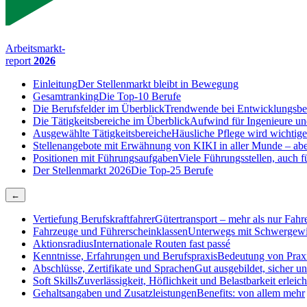
Arbeitsmarkt-
report
2026
Einleitung
Der Stellenmarkt bleibt in Bewegung
Gesamtranking
Die Top-10 Berufe
Die Berufsfelder im Überblick
Trendwende bei Entwicklungsbe
Die Tätigkeitsbereiche im Überblick
Aufwind für Ingenieure un
Ausgewählte Tätigkeitsbereiche
Häusliche Pflege wird wichtige
Stellenangebote mit Erwähnung von KI
KI in aller Munde – abe
Positionen mit Führungsaufgaben
Viele Führungsstellen, auch
Der Stellenmarkt 2026
Die Top-25 Berufe
←
Vertiefung Berufskraftfahrer
Gütertransport – mehr als nur Fahr
Fahrzeuge und Führerscheinklassen
Unterwegs mit Schwergewi
Aktionsradius
Internationale Routen fast passé
Kenntnisse, Erfahrungen und Berufspraxis
Bedeutung von Praxi
Abschlüsse, Zertifikate und Sprachen
Gut ausgebildet, sicher u
Soft Skills
Zuverlässigkeit, Höflichkeit und Belastbarkeit erleich
Gehaltsangaben und Zusatzleistungen
Benefits: von allem mehr