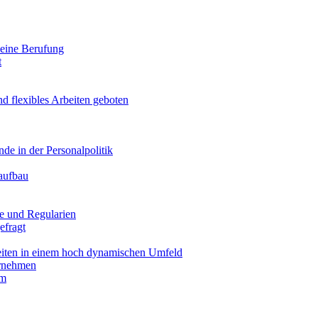
 seine Berufung
t
d flexibles Arbeiten geboten
de in der Personalpolitik
aufbau
e und Regularien
efragt
iten in einem hoch dynamischen Umfeld
ernehmen
um