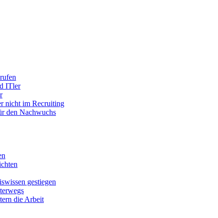
rufen
d ITler
r
r nicht im Recruiting
 für den Nachwuchs
en
chten
swissen gestiegen
nterwegs
tern die Arbeit