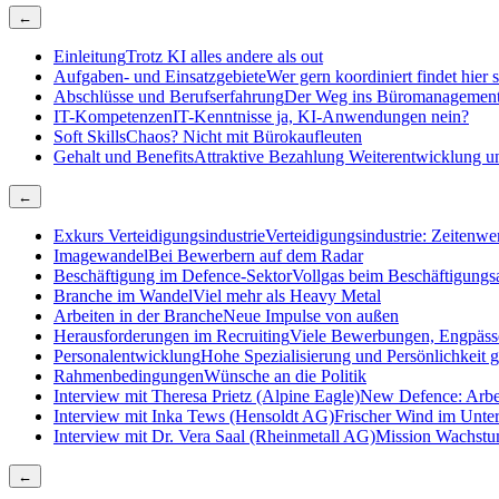
←
Einleitung
Trotz KI alles andere als out
Aufgaben- und Einsatzgebiete
Wer gern koordiniert findet hier
Abschlüsse und Berufserfahrung
Der Weg ins Büromanagemen
IT-Kompetenzen
IT-Kenntnisse ja, KI-Anwendungen nein?
Soft Skills
Chaos? Nicht mit Bürokaufleuten
Gehalt und Benefits
Attraktive Bezahlung Weiterentwicklung un
←
Exkurs Verteidigungsindustrie
Verteidigungsindustrie: Zeitenwen
Imagewandel
Bei Bewerbern auf dem Radar
Beschäftigung im Defence-Sektor
Vollgas beim Beschäftigungs
Branche im Wandel
Viel mehr als Heavy Metal
Arbeiten in der Branche
Neue Impulse von außen
Herausforderungen im Recruiting
Viele Bewerbungen, Engpäss
Personalentwicklung
Hohe Spezialisierung und Persönlichkeit g
Rahmenbedingungen
Wünsche an die Politik
Interview mit Theresa Prietz (Alpine Eagle)
New Defence: Arbe
Interview mit Inka Tews (Hensoldt AG)
Frischer Wind im Unt
Interview mit Dr. Vera Saal (Rheinmetall AG)
Mission Wachst
←