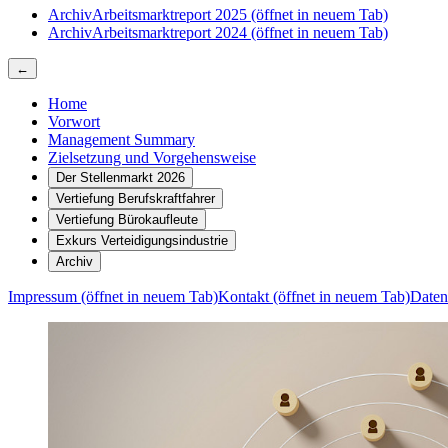
Archiv
Arbeitsmarktreport 2025
(öffnet in neuem Tab)
Archiv
Arbeitsmarktreport 2024
(öffnet in neuem Tab)
←
Home
Vorwort
Management Summary
Zielsetzung und Vorgehensweise
Der Stellenmarkt 2026
Vertiefung Berufskraftfahrer
Vertiefung Bürokaufleute
Exkurs Verteidigungsindustrie
Archiv
Impressum
(öffnet in neuem Tab)
Kontakt
(öffnet in neuem Tab)
Daten