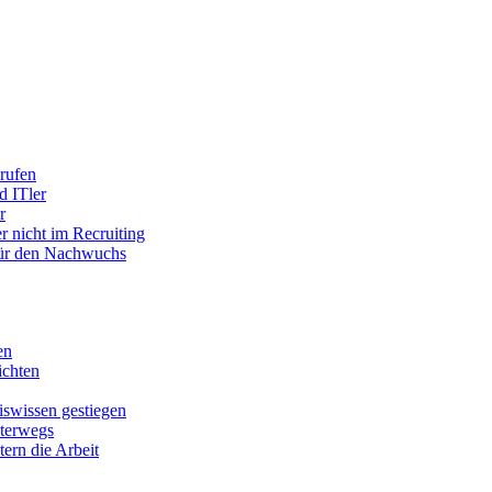
rufen
d ITler
r
r nicht im Recruiting
 für den Nachwuchs
en
chten
swissen gestiegen
nterwegs
tern die Arbeit