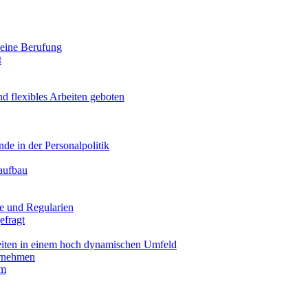
 seine Berufung
t
d flexibles Arbeiten geboten
de in der Personalpolitik
aufbau
e und Regularien
efragt
iten in einem hoch dynamischen Umfeld
ernehmen
um