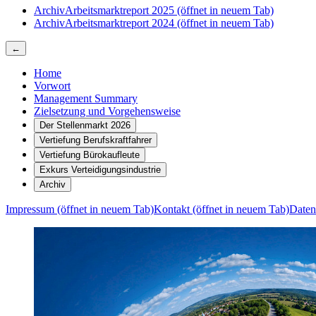
Archiv
Arbeitsmarktreport 2025
(öffnet in neuem Tab)
Archiv
Arbeitsmarktreport 2024
(öffnet in neuem Tab)
←
Home
Vorwort
Management Summary
Zielsetzung und Vorgehensweise
Der Stellenmarkt 2026
Vertiefung Berufskraftfahrer
Vertiefung Bürokaufleute
Exkurs Verteidigungsindustrie
Archiv
Impressum
(öffnet in neuem Tab)
Kontakt
(öffnet in neuem Tab)
Daten