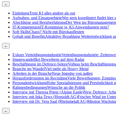
←
Einleitung
Trotz KI alles andere als out
Aufgaben- und Einsatzgebiete
Wer gern koordiniert findet hier
Abschlüsse und Berufserfahrung
Der Weg ins Büromanagemen
IT-Kompetenzen
IT-Kenntnisse ja, KI-Anwendungen nein?
Soft Skills
Chaos? Nicht mit Bürokaufleuten
Gehalt und Benefits
Attraktive Bezahlung Weiterentwicklung un
←
Exkurs Verteidigungsindustrie
Verteidigungsindustrie: Zeitenwen
Imagewandel
Bei Bewerbern auf dem Radar
Beschäftigung im Defence-Sektor
Vollgas beim Beschäftigungs
Branche im Wandel
Viel mehr als Heavy Metal
Arbeiten in der Branche
Neue Impulse von außen
Herausforderungen im Recruiting
Viele Bewerbungen, Engpäss
Personalentwicklung
Hohe Spezialisierung und Persönlichkeit g
Rahmenbedingungen
Wünsche an die Politik
Interview mit Theresa Prietz (Alpine Eagle)
New Defence: Arbe
Interview mit Inka Tews (Hensoldt AG)
Frischer Wind im Unt
Interview mit Dr. Vera Saal (Rheinmetall AG)
Mission Wachst
←