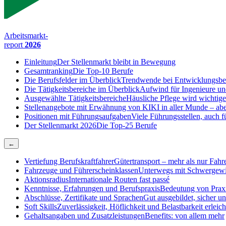
Arbeitsmarkt-
report
2026
Einleitung
Der Stellenmarkt bleibt in Bewegung
Gesamtranking
Die Top-10 Berufe
Die Berufsfelder im Überblick
Trendwende bei Entwicklungsbe
Die Tätigkeitsbereiche im Überblick
Aufwind für Ingenieure un
Ausgewählte Tätigkeitsbereiche
Häusliche Pflege wird wichtige
Stellenangebote mit Erwähnung von KI
KI in aller Munde – abe
Positionen mit Führungsaufgaben
Viele Führungsstellen, auch
Der Stellenmarkt 2026
Die Top-25 Berufe
←
Vertiefung Berufskraftfahrer
Gütertransport – mehr als nur Fahr
Fahrzeuge und Führerscheinklassen
Unterwegs mit Schwergewi
Aktionsradius
Internationale Routen fast passé
Kenntnisse, Erfahrungen und Berufspraxis
Bedeutung von Praxi
Abschlüsse, Zertifikate und Sprachen
Gut ausgebildet, sicher u
Soft Skills
Zuverlässigkeit, Höflichkeit und Belastbarkeit erleich
Gehaltsangaben und Zusatzleistungen
Benefits: von allem mehr