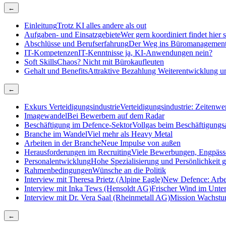
←
Einleitung
Trotz KI alles andere als out
Aufgaben- und Einsatzgebiete
Wer gern koordiniert findet hier
Abschlüsse und Berufserfahrung
Der Weg ins Büromanagemen
IT-Kompetenzen
IT-Kenntnisse ja, KI-Anwendungen nein?
Soft Skills
Chaos? Nicht mit Bürokaufleuten
Gehalt und Benefits
Attraktive Bezahlung Weiterentwicklung un
←
Exkurs Verteidigungsindustrie
Verteidigungsindustrie: Zeitenwen
Imagewandel
Bei Bewerbern auf dem Radar
Beschäftigung im Defence-Sektor
Vollgas beim Beschäftigungs
Branche im Wandel
Viel mehr als Heavy Metal
Arbeiten in der Branche
Neue Impulse von außen
Herausforderungen im Recruiting
Viele Bewerbungen, Engpäss
Personalentwicklung
Hohe Spezialisierung und Persönlichkeit g
Rahmenbedingungen
Wünsche an die Politik
Interview mit Theresa Prietz (Alpine Eagle)
New Defence: Arbe
Interview mit Inka Tews (Hensoldt AG)
Frischer Wind im Unt
Interview mit Dr. Vera Saal (Rheinmetall AG)
Mission Wachst
←