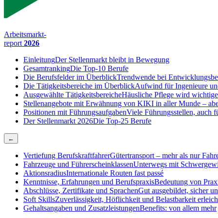
Arbeitsmarkt-
report
2026
Einleitung
Der Stellenmarkt bleibt in Bewegung
Gesamtranking
Die Top-10 Berufe
Die Berufsfelder im Überblick
Trendwende bei Entwicklungsbe
Die Tätigkeitsbereiche im Überblick
Aufwind für Ingenieure un
Ausgewählte Tätigkeitsbereiche
Häusliche Pflege wird wichtige
Stellenangebote mit Erwähnung von KI
KI in aller Munde – abe
Positionen mit Führungsaufgaben
Viele Führungsstellen, auch
Der Stellenmarkt 2026
Die Top-25 Berufe
←
Vertiefung Berufskraftfahrer
Gütertransport – mehr als nur Fahr
Fahrzeuge und Führerscheinklassen
Unterwegs mit Schwergewi
Aktionsradius
Internationale Routen fast passé
Kenntnisse, Erfahrungen und Berufspraxis
Bedeutung von Praxi
Abschlüsse, Zertifikate und Sprachen
Gut ausgebildet, sicher u
Soft Skills
Zuverlässigkeit, Höflichkeit und Belastbarkeit erleich
Gehaltsangaben und Zusatzleistungen
Benefits: von allem mehr