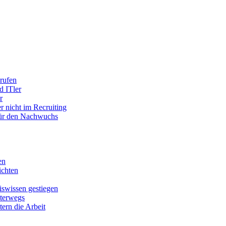
rufen
d ITler
r
r nicht im Recruiting
 für den Nachwuchs
en
chten
swissen gestiegen
nterwegs
tern die Arbeit