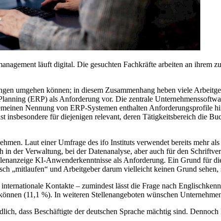
management läuft digital. Die gesuchten Fachkräfte arbeiten an ihrem 
ngen umgehen können; in diesem Zusammenhang heben viele Arbeitge
lanning (ERP) als Anforderung vor. Die zentrale Unternehmenssoftwar
lgemeinen Nennung von ERP-Systemen enthalten Anforderungsprofile hi
insbesondere für diejenigen relevant, deren Tätigkeitsbereich die Buch
men. Laut einer Umfrage des ifo Instituts verwendet bereits mehr als 
in der Verwaltung, bei der Datenanalyse, aber auch für den Schriftver
 Stellenanzeige KI-Anwenderkenntnisse als Anforderung. Ein Grund für
sch „mitlaufen“ und Arbeitgeber darum vielleicht keinen Grund sehen,
internationale Kontakte – zumindest lässt die Frage nach Englischkennt
n können (11,1 %). In weiteren Stellenangeboten wünschen Unternehme
ändlich, dass Beschäftigte der deutschen Sprache mächtig sind. Dennoch