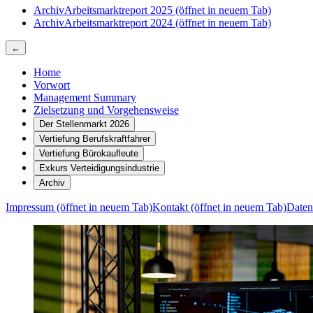
Archiv
Arbeitsmarktreport 2025
(öffnet in neuem Tab)
Archiv
Arbeitsmarktreport 2024
(öffnet in neuem Tab)
←
Home
Vorwort
Management Summary
Zielsetzung und Vorgehensweise
Der Stellenmarkt 2026
Vertiefung Berufskraftfahrer
Vertiefung Bürokaufleute
Exkurs Verteidigungsindustrie
Archiv
Impressum
(öffnet in neuem Tab)
Kontakt
(öffnet in neuem Tab)
Daten