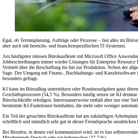
Egal, ob Terminplanung, Aufträge oder Prozesse – fast alles im Büro
aber auch mit bereichs- und branchenspezifischen IT-Systemen.
Am häufigsten müssen Bürokaufleute mit Microsoft Office Anwendu
Jobbeschreibungen immer wieder Lösungen für Enterprise Resource P
Vertrieb über die Beschaffung bis hin zur Produktion. Neben der al
Sage. Der Umgang mit Finanz-, Buchhaltungs- und Kanzleisoftware ist 
besonders gefragt.
KI kann im Büroalltag unterstützen oder Routineaufgaben ganz überneh
Geschäftsprozessen (54,5 %). Besonders häufig setzen sie KI demnach 
Bürofachkräfte erledigen. Interessanterweise enthält aber nur eine
bestimmte KI-Funktionen beinhalten, die mehr oder weniger automati
Ein Teil der gesuchten Bürokaufleute hat am zukünftigen Arbeitsplatz 
schriftlich und mündlich sehr gut in dieser Fremdsprache ausdrücke
Bei Berufen, in denen viel kommuniziert wird, ist es fast selbstverst
Mitarbeitende Deutsch sehr gut beherrschen (37,7 %).