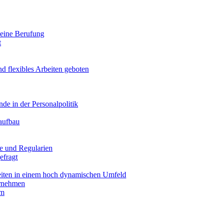
 seine Berufung
t
d flexibles Arbeiten geboten
de in der Personalpolitik
aufbau
e und Regularien
efragt
iten in einem hoch dynamischen Umfeld
ernehmen
um