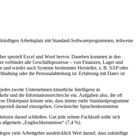
zukünftigen Arbeitsplatz mit Standard-Softwareprogrammen, teilweise
ber speziell Excel und Word hervor. Daneben kommen in den
e verbindet alle Geschäftsprozesse – von Finanzen, Lager und
n und wieder auch Systeme bestimmter Hersteller,
z. B.
SAP oder
haltung oder die Personalabteilung ist. Erfahrung mit Datev ist
jedes zweite Unternehmen künstliche Intelligenz in
kehr und die Informationsrecherche ein. Aufgaben also, die oft
 diese Diskrepanz könnte sein, dass immer mehr Standardprogramme
 speziell darauf einzugehen. Gewünschte Sprachenkenntnisse
nissen darauf schließen. Gut jede zehnte Fachkraft sollte sich
n allgemein „Englischkenntnisse“ (7,4 %).
 legen viele Arbeitgeber ausdrücklich Wert darauf, dass zukünftige