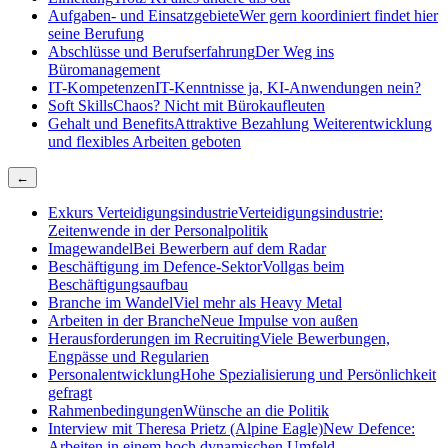
Aufgaben- und Einsatzgebiete
Wer gern koordiniert findet hier
seine Berufung
Abschlüsse und Berufserfahrung
Der Weg ins
Büromanagement
IT-Kompetenzen
IT-Kenntnisse ja, KI-Anwendungen nein?
Soft Skills
Chaos? Nicht mit Bürokaufleuten
Gehalt und Benefits
Attraktive Bezahlung Weiterentwicklung
und flexibles Arbeiten geboten
←
Exkurs Verteidigungsindustrie
Verteidigungsindustrie:
Zeitenwende in der Personalpolitik
Imagewandel
Bei Bewerbern auf dem Radar
Beschäftigung im Defence-Sektor
Vollgas beim
Beschäftigungsaufbau
Branche im Wandel
Viel mehr als Heavy Metal
Arbeiten in der Branche
Neue Impulse von außen
Herausforderungen im Recruiting
Viele Bewerbungen,
Engpässe und Regularien
Personalentwicklung
Hohe Spezialisierung und Persönlichkeit
gefragt
Rahmenbedingungen
Wünsche an die Politik
Interview mit Theresa Prietz (Alpine Eagle)
New Defence:
Arbeiten in einem hoch dynamischen Umfeld