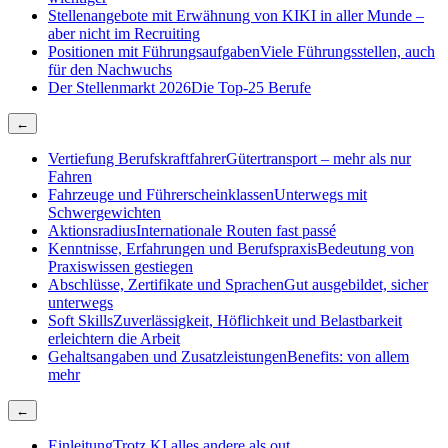
Stellenangebote mit Erwähnung von KI
KI in aller Munde –
aber nicht im Recruiting
Positionen mit Führungsaufgaben
Viele Führungsstellen, auch
für den Nachwuchs
Der Stellenmarkt 2026
Die Top-25 Berufe
←
Vertiefung Berufskraftfahrer
Gütertransport – mehr als nur
Fahren
Fahrzeuge und Führerscheinklassen
Unterwegs mit
Schwergewichten
Aktionsradius
Internationale Routen fast passé
Kenntnisse, Erfahrungen und Berufspraxis
Bedeutung von
Praxiswissen gestiegen
Abschlüsse, Zertifikate und Sprachen
Gut ausgebildet, sicher
unterwegs
Soft Skills
Zuverlässigkeit, Höflichkeit und Belastbarkeit
erleichtern die Arbeit
Gehaltsangaben und Zusatzleistungen
Benefits: von allem
mehr
←
Einleitung
Trotz KI alles andere als out