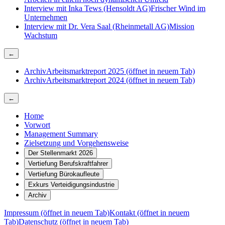
Interview mit Inka Tews (Hensoldt AG)
Frischer Wind im
Unternehmen
Interview mit Dr. Vera Saal (Rheinmetall AG)
Mission
Wachstum
←
Archiv
Arbeitsmarktreport 2025
(öffnet in neuem Tab)
Archiv
Arbeitsmarktreport 2024
(öffnet in neuem Tab)
←
Home
Vorwort
Management Summary
Zielsetzung und Vorgehensweise
Der Stellenmarkt 2026
Vertiefung Berufskraftfahrer
Vertiefung Bürokaufleute
Exkurs Verteidigungsindustrie
Archiv
Impressum
(öffnet in neuem Tab)
Kontakt
(öffnet in neuem
Tab)
Datenschutz
(öffnet in neuem Tab)