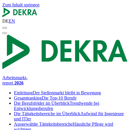
Zum Inhalt springen
DE
EN
Arbeitsmarkt-
report
2026
Einleitung
Der Stellenmarkt bleibt in Bewegung
Gesamtranking
Die Top-10 Berufe
Die Berufsfelder im Überblick
Trendwende bei
Entwicklungsberufen
Die Tätigkeitsbereiche im Überblick
Aufwind für Ingenieure
und ITler
Ausgewählte Tätigkeitsbereiche
Häusliche Pflege wird
wichtiger