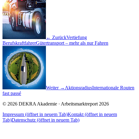
← Zurück
Vertiefung
Berufskraftfahrer
Gütertransport – mehr als nur Fahren
Weiter →
Aktionsradius
Internationale Routen
fast passé
© 2026 DEKRA Akademie · Arbeitsmarktreport 2026
Impressum
(öffnet in neuem Tab)
Kontakt
(öffnet in neuem
Tab)
Datenschutz
(öffnet in neuem Tab)