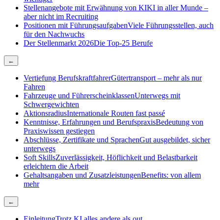
Stellenangebote mit Erwähnung von KI
KI in aller Munde –
aber nicht im Recruiting
Positionen mit Führungsaufgaben
Viele Führungsstellen, auch
für den Nachwuchs
Der Stellenmarkt 2026
Die Top-25 Berufe
←
Vertiefung Berufskraftfahrer
Gütertransport – mehr als nur
Fahren
Fahrzeuge und Führerscheinklassen
Unterwegs mit
Schwergewichten
Aktionsradius
Internationale Routen fast passé
Kenntnisse, Erfahrungen und Berufspraxis
Bedeutung von
Praxiswissen gestiegen
Abschlüsse, Zertifikate und Sprachen
Gut ausgebildet, sicher
unterwegs
Soft Skills
Zuverlässigkeit, Höflichkeit und Belastbarkeit
erleichtern die Arbeit
Gehaltsangaben und Zusatzleistungen
Benefits: von allem
mehr
←
Einleitung
Trotz KI alles andere als out