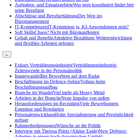
Aufgaben- und Einsatzgebiete
Wer gern koordiniert findet hier
seine Berufung
Abschlüsse und Berufserfahrung
Der Weg ins
Büromanagement
IT-Kompetenzen
IT-Kenntnisse ja, KI-Anwendungen nein?
Soft Skills
Chaos? Nicht mit Bürokaufleuten
Gehalt und Benefits
Attraktive Bezahlung Weiterentwicklung
und flexibles Arbeiten geboten
←
Exkurs Verteidigungsindustrie
Verteidigungsindustrie:
Zeitenwende in der Personalpolitik
Imagewandel
Bei Bewerbern auf dem Radar
Beschäftigung im Defence-Sektor
Vollgas beim
Beschäftigungsaufbau
Branche im Wandel
Viel mehr als Heavy Metal
Arbeiten in der Branche
Neue Impulse von außen
Herausforderungen im Recruiting
Viele Bewerbungen,
Engpässe und Regularien
Personalentwicklung
Hohe Spezialisierung und Persönlichkeit
gefragt
Rahmenbedingungen
Wünsche an die Politik
Interview mit Theresa Prietz (Alpine Eagle)
New Defence:
Arbeiten in einem hoch dynamischen Umfeld