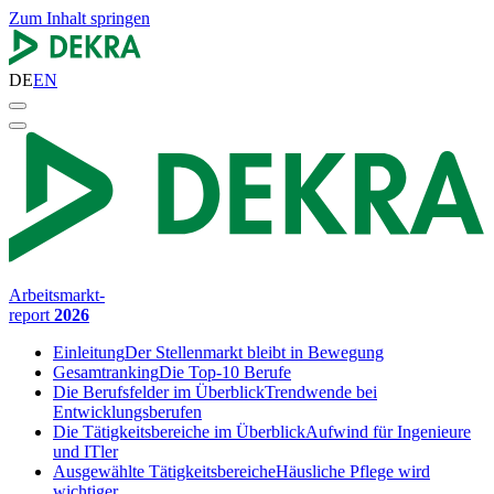
Zum Inhalt springen
DE
EN
Arbeitsmarkt-
report
2026
Einleitung
Der Stellenmarkt bleibt in Bewegung
Gesamtranking
Die Top-10 Berufe
Die Berufsfelder im Überblick
Trendwende bei
Entwicklungsberufen
Die Tätigkeitsbereiche im Überblick
Aufwind für Ingenieure
und ITler
Ausgewählte Tätigkeitsbereiche
Häusliche Pflege wird
wichtiger