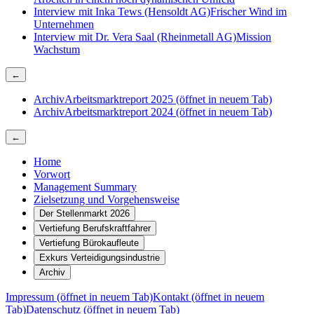
Interview mit Inka Tews (Hensoldt AG)
Frischer Wind im
Unternehmen
Interview mit Dr. Vera Saal (Rheinmetall AG)
Mission
Wachstum
←
Archiv
Arbeitsmarktreport 2025
(öffnet in neuem Tab)
Archiv
Arbeitsmarktreport 2024
(öffnet in neuem Tab)
←
Home
Vorwort
Management Summary
Zielsetzung und Vorgehensweise
Der Stellenmarkt 2026
Vertiefung Berufskraftfahrer
Vertiefung Bürokaufleute
Exkurs Verteidigungsindustrie
Archiv
Impressum
(öffnet in neuem Tab)
Kontakt
(öffnet in neuem
Tab)
Datenschutz
(öffnet in neuem Tab)